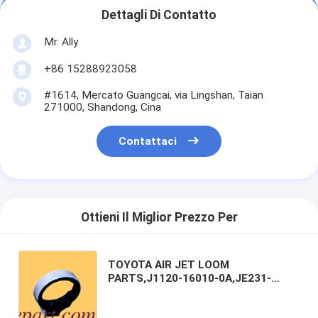
Dettagli Di Contatto
Mr. Ally
+86 15288923058
#1614, Mercato Guangcai, via Lingshan, Taian
271000, Shandong, Cina
Contattaci
Ottieni Il Miglior Prezzo Per
TOYOTA AIR JET LOOM
PARTS,J1120-16010-0A,JE231-
19199,TOYOTA UNIVERSAL BEARING
HOLDER (Parte di telaio per