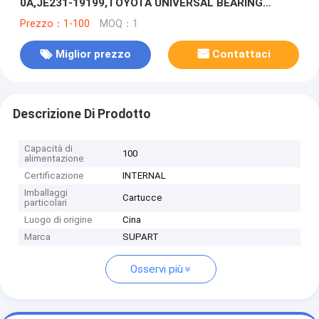
0A,JE231-19199,TOYOTA UNIVERSAL BEARING
HOLDER (Parte di telaio per aerogeneratori,J1120-
Prezzo：1-100
MOQ：1
16010-0A,JE231-19199)
Miglior prezzo
Contattaci
Descrizione Di Prodotto
Capacità di
100
alimentazione
Certificazione
INTERNAL
Imballaggi
Cartucce
particolari
Luogo di origine
Cina
Marca
SUPART
Osservi più