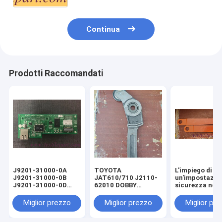
aerogeneratori,J1120-16010-
0A,JE231-19199)
Continua
Prodotti Raccomandati
J9201-31000-0A
TOYOTA
L'impiego di
J9201-31000-0B
JAT610/710 J2110-
un'impostazion
J9201-31000-0D
62010 DOBBY
sicurezza non
Board Ethernet
LEVER+LAGER
essere effettu
principale TOYOTA
senza
Miglior prezzo
Miglior prezzo
Miglior pr
JAT600 JAT-710
l'autorizzazio
JAT-610
fabbricante o 