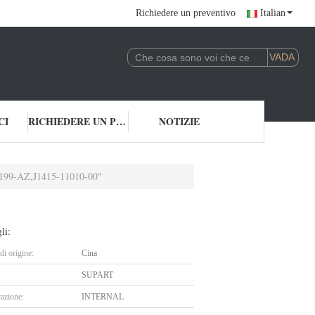
Richiedere un preventivo
Italian
CI
RICHIEDERE UN PREVENTIVO
NOTIZIE
9-AZ,J1415-11010-00"
li:
i origine:
Cina
SUPART
cazione:
INTERNAL