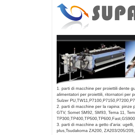
1. parti di macchine per proiettili dente gu
alimentatori per proiettili, ritornatori per 
Sulzer PU,TW11,P7100,P7150,P7200,P7
2. parti di macchine per la rapina: pinz
GTV, Somet SM92, SM93, Tema 11, Tema
TP300,TP400,TP500,TP600,Fast,GS900,S
3. parti di macchine a getto d'aria: ugell
plus,Tsudakoma ZA200, ZA203/205/209, Z