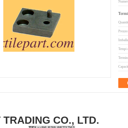
Numero
Termi
Quanti
Prezzo
Imballa
Tempi 
Termin
Capacit
 TRADING CO., LTD.