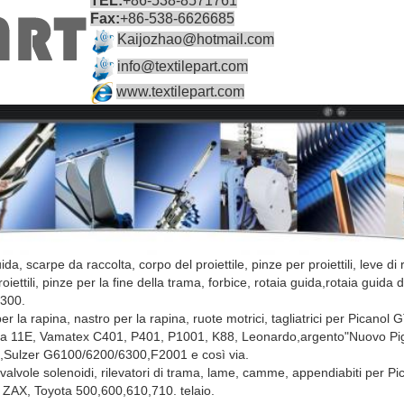
TEL:
+86-538-8571761
Fax:
+86-538-6626685
Kaijozhao@hotmail.com
info@textilepart.com
www.textilepart.com
ida, scarpe da raccolta, corpo del proiettile, pinze per proiettili, leve di
proiettili, pinze per la fine della trama, forbice, rotaia guida,rotaia guida d
300.
e per la rapina, nastro per la rapina, ruote motrici, tagliatrici per P
 11E, Vamatex C401, P401, P1001, K88, Leonardo,argento"Nuovo Pi
ulzer G6100/6200/6300,F2001 e così via.
i, valvole solenoidi, rilevatori di trama, lame, camme, appendiabiti per 
AX, Toyota 500,600,610,710. telaio.