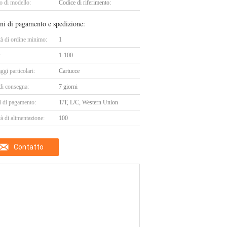
 di modello:
Codice di riferimento:
ni di pagamento e spedizione:
tà di ordine minimo:
1
:
1-100
ggi particolari:
Cartucce
di consegna:
7 giorni
i di pagamento:
T/T, L/C, Western Union
à di alimentazione:
100
Contatto