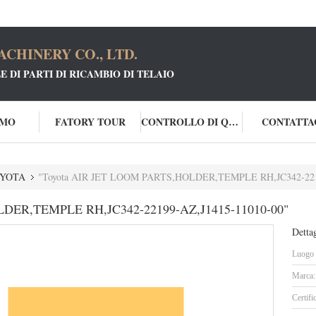
CHINERY CO., LTD.
 DI PARTI DI RICAMBIO DI TELAIO
AMO
FATORY TOUR
CONTROLLO DI QUALITÀ
CONTATTA
OYOTA
"Toyota AIR JET LOOM PARTS,HOLDER,TEMPLE RH,JC342-2219
LDER,TEMPLE RH,JC342-22199-AZ,J1415-11010-00"
Dettag
Luogo d
Marca:
Certifi